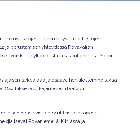
akeluverkkojen ja niihin liittyvien laitteistojen
012 ja perustamisen yhteydessä Rovakairan
akeluverkkojen ylläpidosta ja rakentamisesta. Yhtiön
ensisijaisen tärkeä asia ja osaava henkilöstömme takaa
a. Osoituksena pitkäjänteisesti laatuun
ohjoisen haastavissa olosuhteissa jokaisena
ijaitsevat Rovaniemellä, Kittilässä ja