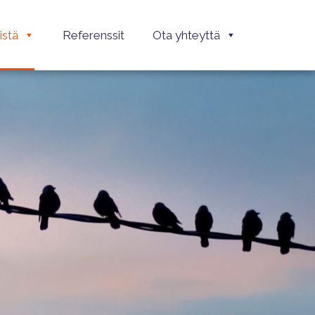
istä
Referenssit
Ota yhteyttä