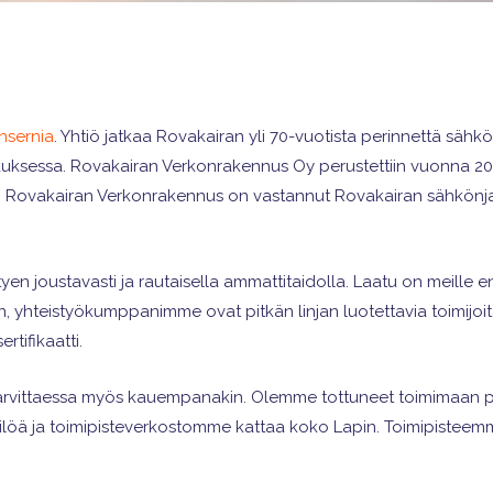
nsernia
. Yhtiö jatkaa Rovakairan yli 70-vuotista perinnettä sähkönj
rjauksessa. Rovakairan Verkonrakennus Oy perustettiin vuonna 2
htien Rovakairan Verkonrakennus on vastannut Rovakairan sähkönj
tyen joustavasti ja rautaisella ammattitaidolla. Laatu on meille 
in, yhteistyökumppanimme ovat pitkän linjan luotettavia toimijoit
tifikaatti.
tarvittaessa myös kauempanakin. Olemme tottuneet toimimaan p
öä ja toimipisteverkostomme kattaa koko Lapin. Toimipisteemme s