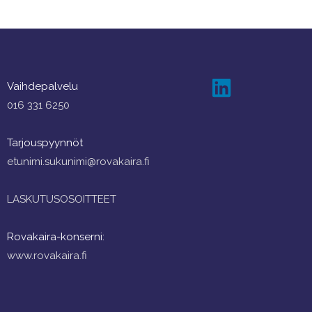
Vaihdepalvelu
016 331 6250
Tarjouspyynnöt
etunimi.sukunimi@rovakaira.fi
LASKUTUSOSOITTEET
Rovakaira-konserni:
www.rovakaira.fi