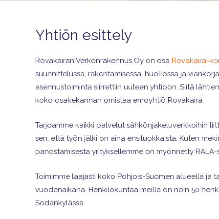
Yhtiön esittely
Rovakairan Verkonrakennus Oy on osa
Rovakaira-ko
suunnittelussa, rakentamisessa, huollossa ja vianko
asennustoiminta siirrettiin uuteen yhtiöön. Siitä lä
koko osakekannan omistaa emoyhtiö Rovakaira.
Tarjoamme kaikki palvelut sähkönjakeluverkkoihin liit
sen, että työn jälki on aina ensiluokkaista. Kuten mek
panostamisesta yrityksellemme on myönnetty RALA-ser
Toimimme laajasti koko Pohjois-Suomen alueella ja 
vuodenaikana. Henkilökuntaa meillä on noin 50 henkil
Sodankylässä.