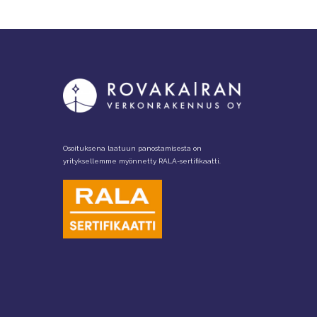
Osoituksena laatuun panostamisesta on
yrityksellemme myönnetty RALA-sertifikaatti.