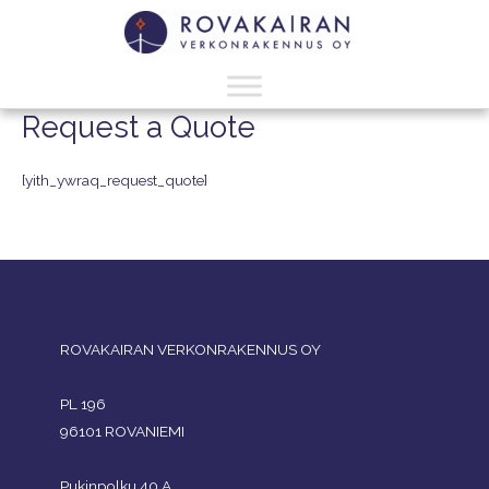
Request a Quote
[yith_ywraq_request_quote]
ROVAKAIRAN VERKONRAKENNUS OY
PL 196
96101 ROVANIEMI
Pukinpolku 40 A