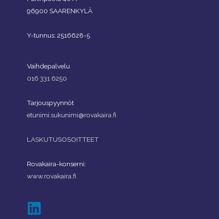
96900 SAARENKYLÄ
Y-tunnus: 2516628-5
Vaihdepalvelu
016 331 6250
Tarjouspyynnöt
etunimi.sukunimi@rovakaira.fi
LASKUTUSOSOITTEET
Rovakaira-konserni:
www.rovakaira.fi